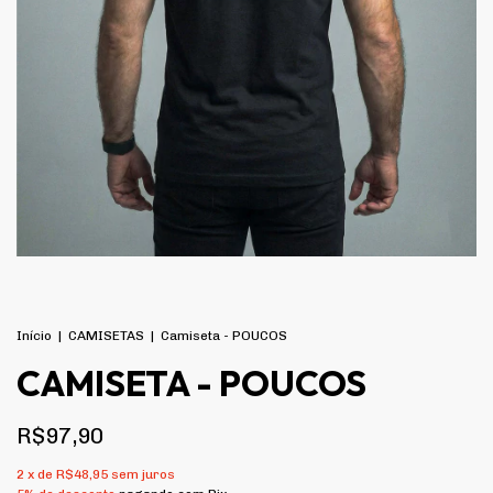
Início
|
CAMISETAS
|
Camiseta - POUCOS
CAMISETA - POUCOS
R$97,90
2
x de
R$48,95
sem juros