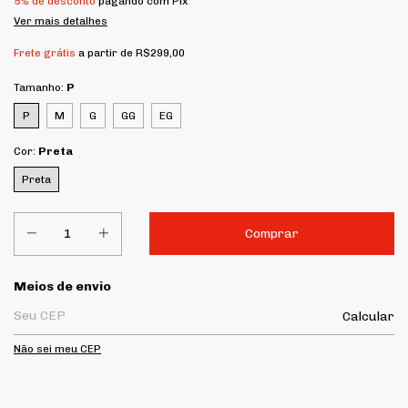
5% de desconto
pagando com Pix
Ver mais detalhes
Frete grátis
a partir de
R$299,00
Tamanho:
P
P
M
G
GG
EG
Cor:
Preta
Preta
Entregas para o CEP:
Meios de envio
Calcular
Não sei meu CEP